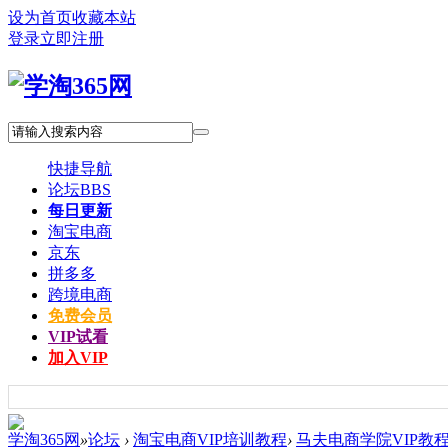
设为首页
收藏本站
登录
立即注册
快捷导航
论坛
BBS
每日更新
淘宝电商
京东
拼多多
跨境电商
免费会员
VIP试看
加入VIP
学淘365网
»
论坛
›
淘宝电商VIP培训教程
›
马夫电商学院VIP教