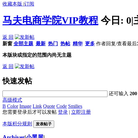
收藏本版
|
订阅
马夫电商学院VIP教程
今日:
0
|
返 回
新窗
全部主题
最新
热门
热帖
精华
更多
作者
回复/查看
最后
本版块或指定的范围内尚无主题
返 回
快速发帖
还可输入
200
高级模式
B
Color
Image
Link
Quote
Code
Smilies
您需要登录后才可以发帖
登录
|
立即注册
本版积分规则
发表帖子
Archiver
|
小黑屋
|