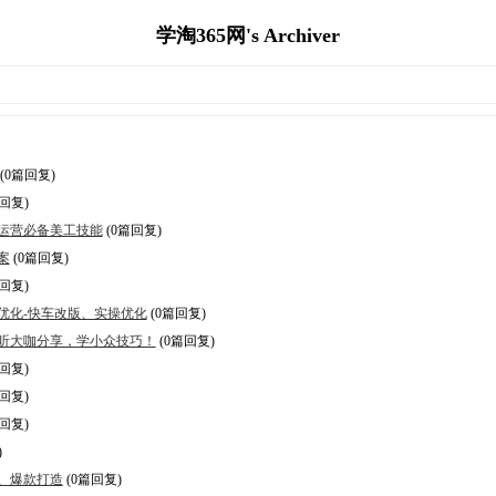
学淘365网's Archiver
(0篇回复)
回复)
电商运营必备美工技能
(0篇回复)
案
(0篇回复)
回复)
如何优化-快车改版、实操优化
(0篇回复)
播】听大咖分享，学小众技巧！
(0篇回复)
回复)
回复)
回复)
)
索、爆款打造
(0篇回复)