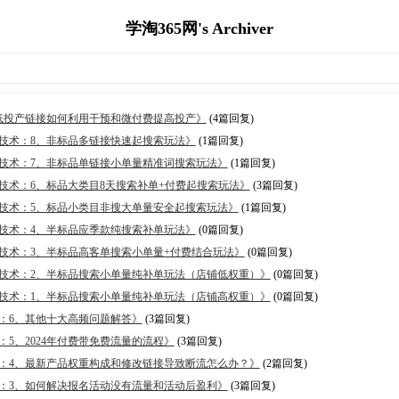
学淘365网's Archiver
1、低投产链接如何利用干预和微付费提高投产》
(4篇回复)
放量技术：8、非标品多链接快速起搜索玩法》
(1篇回复)
放量技术：7、非标品单链接小单量精准词搜索玩法》
(1篇回复)
放量技术：6、标品大类目8天搜索补单+付费起搜索玩法》
(3篇回复)
光放量技术：5、标品小类目非搜大单量安全起搜索玩法》
(1篇回复)
放量技术：4、半标品应季款纯搜索补单玩法》
(0篇回复)
放量技术：3、半标品高客单搜索小单量+付费结合玩法》
(0篇回复)
光放量技术：2、半标品搜索小单量纯补单玩法（店铺低权重）》
(0篇回复)
光放量技术：1、半标品搜索小单量纯补单玩法（店铺高权重）》
(0篇回复)
解决：6、其他十大高频问题解答》
(3篇回复)
决：5、2024年付费带免费流量的流程》
(3篇回复)
题解决：4、最新产品权重构成和修改链接导致断流怎么办？》
(2篇回复)
解决：3、如何解决报名活动没有流量和活动后盈利》
(3篇回复)