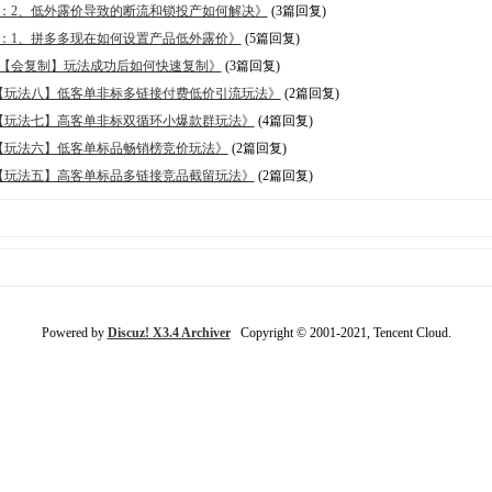
解决：2、低外露价导致的断流和锁投产如何解决》
(3篇回复)
解决：1、拼多多现在如何设置产品低外露价》
(5篇回复)
10、【会复制】玩法成功后如何快速复制》
(3篇回复)
9、【玩法八】低客单非标多链接付费低价引流玩法》
(2篇回复)
8、【玩法七】高客单非标双循环小爆款群玩法》
(4篇回复)
7、【玩法六】低客单标品畅销榜竞价玩法》
(2篇回复)
6、【玩法五】高客单标品多链接竞品截留玩法》
(2篇回复)
Powered by
Discuz! X3.4 Archiver
Copyright © 2001-2021, Tencent Cloud.