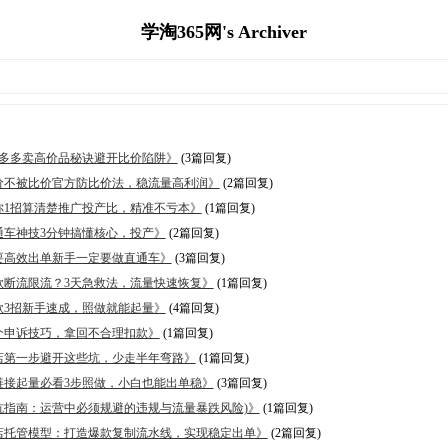
学淘365网's Archiver
0、拼多多卖高价品秘诀避开比价陷阱》
(3篇回复)
、高价不被比价官方防比价法，稳流量高利润》
(2篇回复)
、教你1招算清楚推广投产比，精准不亏本》
(1篇回复)
直通车神技3分钟搞懂核心，投产》
(2篇回复)
、想要高效出单新手一定要做直通车》
(3篇回复)
、爆款断流限流？3天急救法，流量快速恢复》
(1篇回复)
爆款3招新手速成，照做就能起量》
(4篇回复)
、三个申诉技巧，拿回不合理扣款》
(1篇回复)
、做店第一步避开这些坑，少走半年弯路》
(1篇回复)
、新链接起量必看3步照做，小白也能出单稳》
(3篇回复)
、避坑指南：运营中必须规避的违规与流量暴跌风险)》
(1篇回复)
7、全店托管模型：打造爆款复制流水线，实现稳定出单》
(2篇回复)