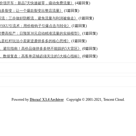
、0评价强开车：新品7天快速破零，撬动免费流量》
(4篇回复)
、一拖多裂变：让一个爆款裂变出整店流量》
(1篇回复)
、防断流：三步做好防断流，避免流量与利润被偷走》
(1篇回复)
、库存SKU引流术：用价格钩子引爆点击与转化》
(1篇回复)
、低付费高投产：日预算30元启动精准流量的实操模型》
(1篇回复)
、什么是杠杆玩法小卖家逆袭拼多多的核心思维》
(1篇回复)
08、避坑指南！高价品做拼多多绝不能踩的5大雷区​​》
(0篇回复)
07、数据复盘：高客单店铺必须关注的5大核心指标​​》
(0篇回复)
Powered by
Discuz! X3.4 Archiver
Copyright © 2001-2021, Tencent Cloud.