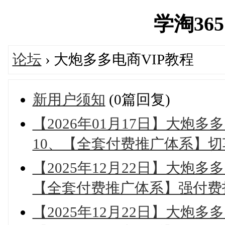
学淘365网
论坛
› 大炮多多电商VIP教程
新用户须知
(0篇回复)
【2026年01月17日】大炮
10、【全套付费推广体系】切
【2025年12月22日】大炮多
【全套付费推广体系】强付费
【2025年12月22日】大炮多