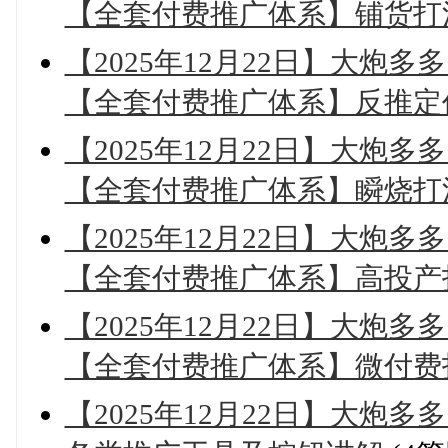
【全套付费推广体系】铺货打
【2025年12月22日】大炮多
【全套付费推广体系】反推定
【2025年12月22日】大炮多
【全套付费推广体系】瞬烧打
【2025年12月22日】大炮多
【全套付费推广体系】高投产
【2025年12月22日】大炮多
【全套付费推广体系】微付费
【2025年12月22日】大炮多