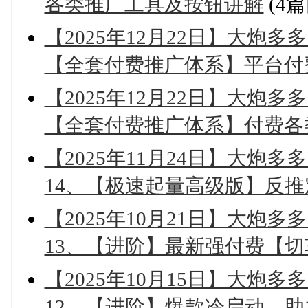
各类推广工具及按钮讲解
(4篇
【2025年12月22日】大炮多
【全套付费推广体系】平台付
【2025年12月22日】大炮多
【全套付费推广体系】付费各
【2025年11月24日】大炮
14、【极速起量高级版】反
【2025年10月21日】大炮
13、【进阶】最新强付费【
【2025年10月15日】大炮
12、【进阶】爆款冷启动，