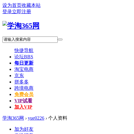
设为首页
收藏本站
登录
立即注册
快捷导航
论坛
BBS
每日更新
淘宝电商
京东
拼多多
跨境电商
免费会员
VIP试看
加入VIP
学淘365网
›
yue0226
›
个人资料
加为好友