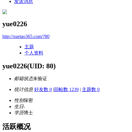
发送消息
yue0226
http://xuetao365.com/?80
主题
个人资料
yue0226
(UID: 80)
邮箱状态
未验证
统计信息
好友数 0
|
回帖数 1239
|
主题数 0
性别
保密
生日
-
学历
博士
活跃概况